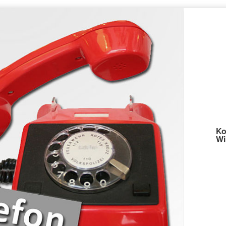
Ko
Wi