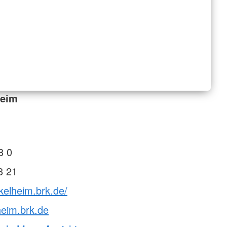
heim
8 0
8 21
kelheim.brk.de/
eim.brk.de