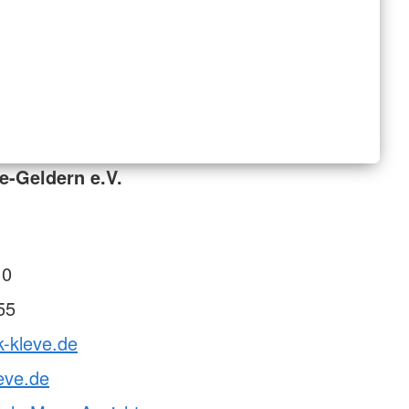
e-Geldern e.V.
 0
55
k-kleve.de
eve.de