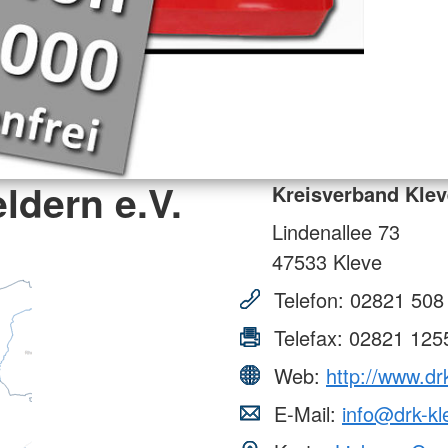
ldern e.V.
Kreisverband Klev
Lindenallee 73
47533
Kleve
Telefon:
02821 508
Telefax:
02821 125
Web:
http://www.dr
E-Mail:
info@drk-kl