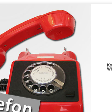
Ko
Wi