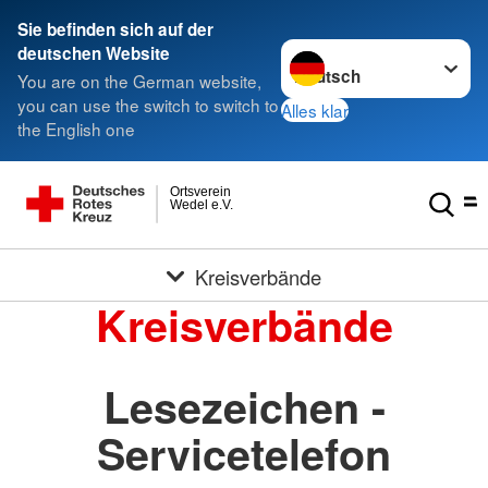
Sie befinden sich auf der
Sprache wechseln zu
deutschen Website
You are on the German website,
you can use the switch to switch to
Alles klar
the English one
Ortsverein
Wedel e.V.
Kreisverbände
Kreisverbände
Lesezeichen -
Servicetelefon