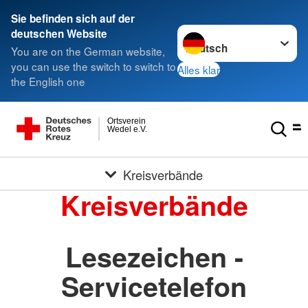
Sie befinden sich auf der
Sprache wechseln zu
deutschen Website
You are on the German website,
you can use the switch to switch to
Alles klar
the English one
Ortsverein
Wedel e.V.
Kreisverbände
Kreisverbände
Lesezeichen -
Servicetelefon