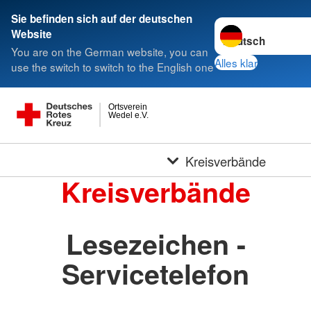
Sie befinden sich auf der deutschen
Sprache wechseln 
Website
You are on the German website, you can
Alles klar
use the switch to switch to the English one
Ortsverein
Wedel e.V.
Kreisverbände
Kreisverbände
Lesezeichen -
Servicetelefon