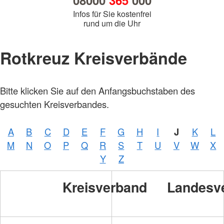
08000
365
000
Infos für Sie kostenfrei
rund um die Uhr
Rotkreuz Kreisverbände
Bitte klicken Sie auf den Anfangsbuchstaben des
gesuchten Kreisverbandes.
A
B
C
D
E
F
G
H
I
J
K
L
M
N
O
P
Q
R
S
T
U
V
W
X
Y
Z
Foto:
A.
Kreisverband
Landesv
Zelck
/
DRKS