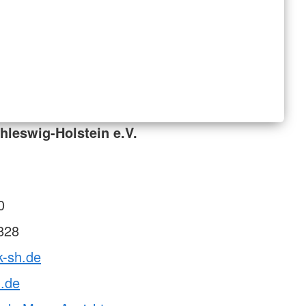
leswig-Holstein e.V.
0
828
k-sh.de
h.de