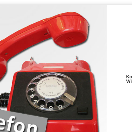
Ko
Wi