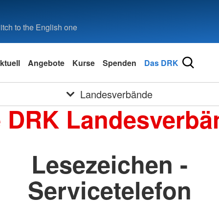
tch to the English one
ktuell
Angebote
Kurse
Spenden
Das DRK
Landesverbände
e DRK Landesverbä
Lesezeichen -
Servicetelefon