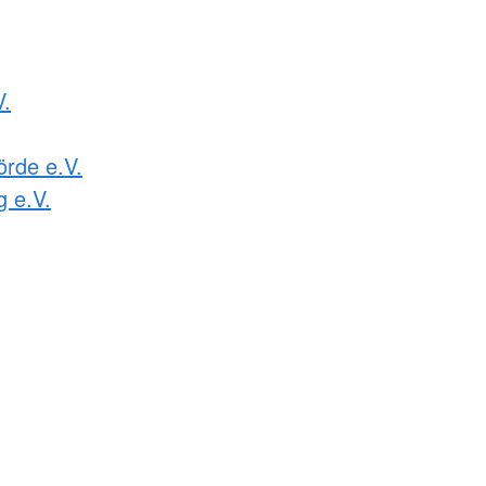
V.
rde e.V.
g e.V.