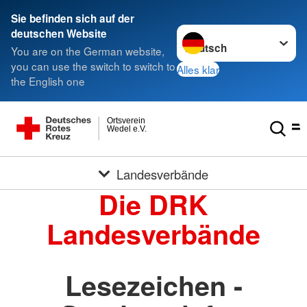
Sie befinden sich auf der
Sprache wechseln zu
deutschen Website
You are on the German website,
you can use the switch to switch to
Alles klar
the English one
Ortsverein
Wedel e.V.
Landesverbände
Die DRK
Landesverbände
Lesezeichen -