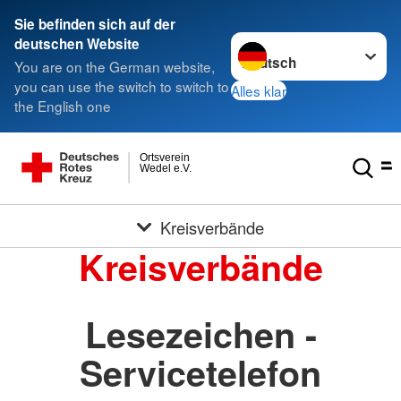
Sie befinden sich auf der
Sprache wechseln zu
deutschen Website
You are on the German website,
you can use the switch to switch to
Alles klar
the English one
Ortsverein
Wedel e.V.
Kreisverbände
Kreisverbände
Lesezeichen -
Servicetelefon