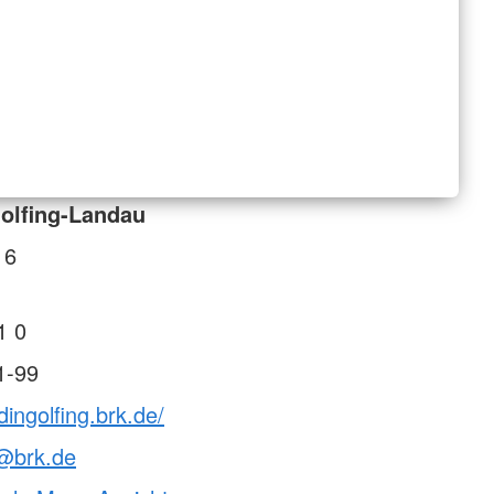
olfing-Landau
 6
1 0
1-99
dingolfing.brk.de/
n@brk.de