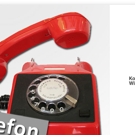
Ko
Wi