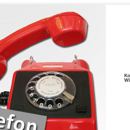
Ko
Wi