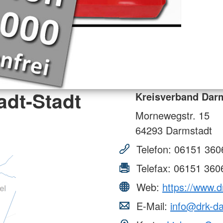
adt-Stadt
Kreisverband Darm
Mornewegstr. 15
64293
Darmstadt
Telefon:
06151 360
Telefax:
06151 360
Web:
https://www.d
E-Mail:
info@drk-d