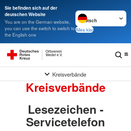
Sie befinden sich auf der
Sprache wechseln zu
deutschen Website
You are on the German website,
you can use the switch to switch to
Alles klar
the English one
Ortsverein
Wedel e.V.
Kreisverbände
Kreisverbände
Lesezeichen -
Servicetelefon