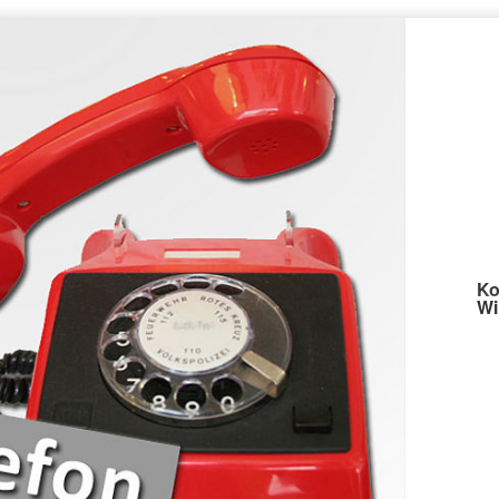
Ko
Wi