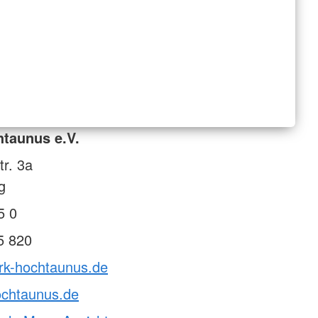
taunus e.V.
tr. 3a
g
5 0
5 820
drk-hochtaunus.de
ochtaunus.de