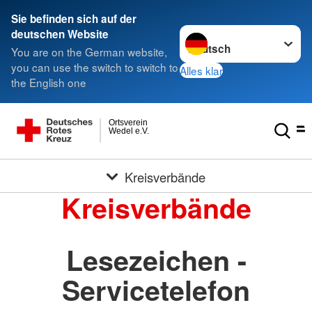
Sie befinden sich auf der
Sprache wechseln zu
deutschen Website
You are on the German website,
you can use the switch to switch to
Alles klar
the English one
Ortsverein
Wedel e.V.
Kreisverbände
Kreisverbände
Lesezeichen -
Servicetelefon