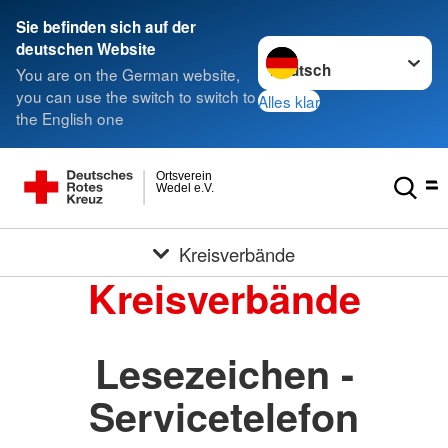
Sie befinden sich auf der
Sprache wechseln zu
deutschen Website
You are on the German website,
you can use the switch to switch to
Alles klar
the English one
Ortsverein
Wedel e.V.
Kreisverbände
Kreisverbände
Lesezeichen -
Servicetelefon