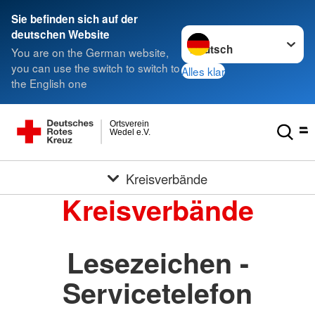
Sie befinden sich auf der
Sprache wechseln zu
deutschen Website
You are on the German website,
you can use the switch to switch to
Alles klar
the English one
Ortsverein
Wedel e.V.
Kreisverbände
Kreisverbände
Lesezeichen -
Servicetelefon