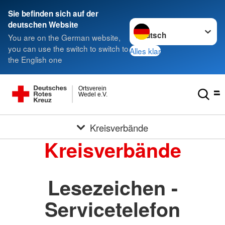
Sie befinden sich auf der
Sprache wechseln zu
deutschen Website
You are on the German website,
you can use the switch to switch to
Alles klar
the English one
Ortsverein
Wedel e.V.
Kreisverbände
Kreisverbände
Lesezeichen -
Servicetelefon