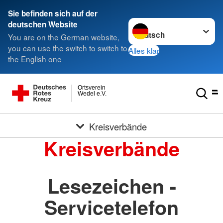
Sie befinden sich auf der
Sprache wechseln zu
deutschen Website
You are on the German website,
you can use the switch to switch to
Alles klar
the English one
Ortsverein
Wedel e.V.
Kreisverbände
Kreisverbände
Lesezeichen -
Servicetelefon