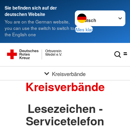
Sie befinden sich auf der
Sprache wechseln zu
deutschen Website
You are on the German website,
you can use the switch to switch to
Alles klar
the English one
Ortsverein
Wedel e.V.
Kreisverbände
Kreisverbände
Lesezeichen -
Servicetelefon