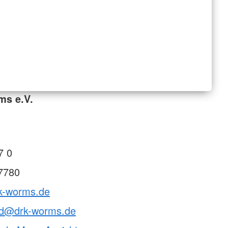
ms e.V.
7 0
7780
rk-worms.de
nd@drk-worms.de