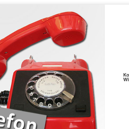
Ko
Wi