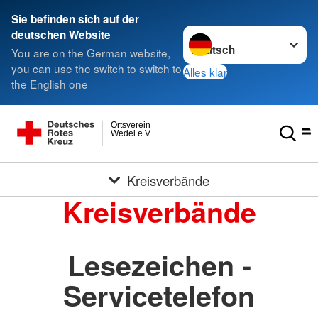
Sie befinden sich auf der
Sprache wechseln zu
deutschen Website
You are on the German website,
you can use the switch to switch to
Alles klar
the English one
Ortsverein
Wedel e.V.
Kreisverbände
Kreisverbände
Lesezeichen -
Servicetelefon