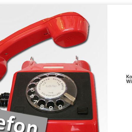
Ko
Wi