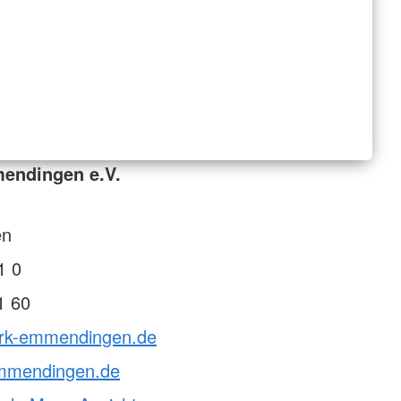
endingen e.V.
en
1 0
1 60
drk-emmendingen.de
mmendingen.de