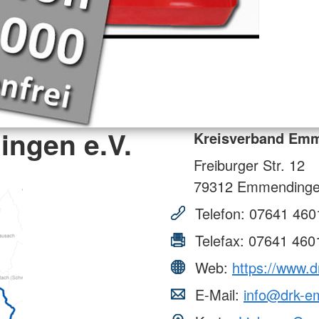
ngen e.V.
Kreisverband Emm
Freiburger Str. 12
79312
Emmending
Telefon:
07641 460
Telefax:
07641 460
Web:
https://www.
E-Mail:
info@drk-e