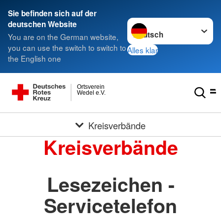
Sie befinden sich auf der
Sprache wechseln zu
deutschen Website
You are on the German website,
you can use the switch to switch to
Alles klar
the English one
Ortsverein
Wedel e.V.
Kreisverbände
Kreisverbände
Lesezeichen -
Servicetelefon