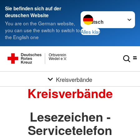
Sie befinden sich auf der
Sprache wechseln zu
deutschen Website
You are on the German website,
you can use the switch to switch to
Alles klar
the English one
Ortsverein
Wedel e.V.
Kreisverbände
Kreisverbände
Lesezeichen -
Servicetelefon