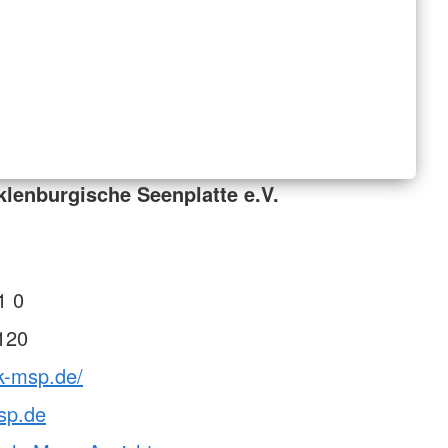
lenburgische Seenplatte e.V.
1 0
120
k-msp.de/
sp.de