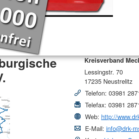
burgische
Kreisverband Meck
Lessingstr. 70
V.
17235
Neustrelitz
Telefon:
03981 287
Telefax:
03981 287
Web:
http://www.dr
E-Mail:
info@drk-m