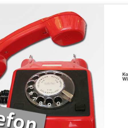
Ko
Wi