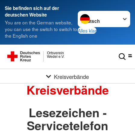
Sie befinden sich auf der
Sprache wechseln zu
deutschen Website
You are on the German website,
you can use the switch to switch to
Alles klar
the English one
Ortsverein
Wedel e.V.
Kreisverbände
Kreisverbände
Lesezeichen -
Servicetelefon