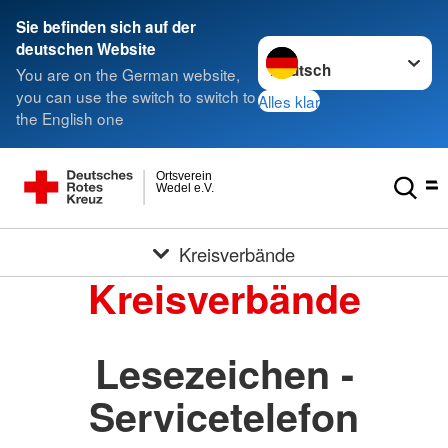
Sie befinden sich auf der
Sprache wechseln zu
deutschen Website
You are on the German website,
you can use the switch to switch to
Alles klar
the English one
Ortsverein
Wedel e.V.
Kreisverbände
Kreisverbände
Lesezeichen -
Servicetelefon