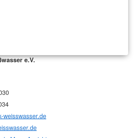
ßwasser e.V.
030
034
k-weisswasser.de
eisswasser.de