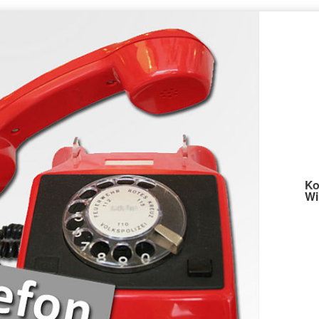
Ko
Wi