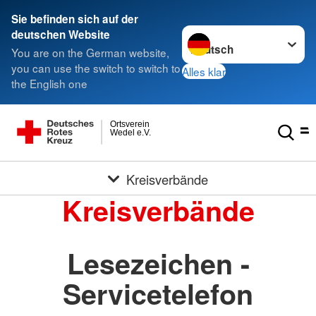
Sie befinden sich auf der
Sprache wechseln zu
deutschen Website
You are on the German website,
you can use the switch to switch to
Alles klar
the English one
Ortsverein
Wedel e.V.
Kreisverbände
Kreisverbände
Lesezeichen -
Servicetelefon