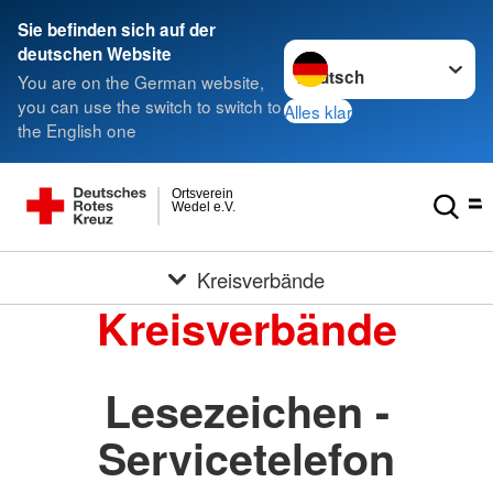
Sie befinden sich auf der
Sprache wechseln zu
deutschen Website
You are on the German website,
you can use the switch to switch to
Alles klar
the English one
Ortsverein
Wedel e.V.
Kreisverbände
Kreisverbände
Lesezeichen -
Servicetelefon