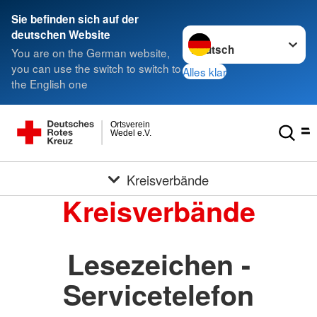
Sie befinden sich auf der
Sprache wechseln zu
deutschen Website
You are on the German website,
you can use the switch to switch to
Alles klar
the English one
Ortsverein
Wedel e.V.
Kreisverbände
Kreisverbände
Lesezeichen -
Servicetelefon