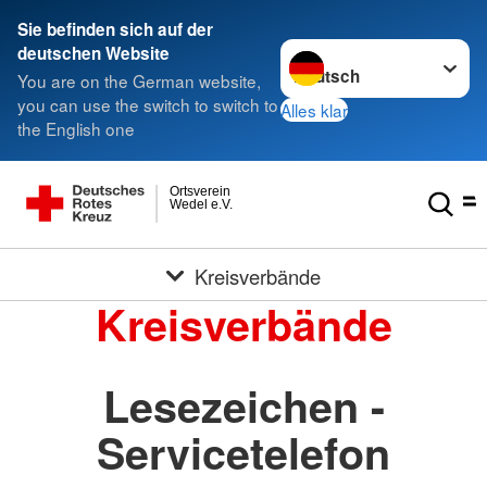
Sie befinden sich auf der
Sprache wechseln zu
deutschen Website
You are on the German website,
you can use the switch to switch to
Alles klar
the English one
Ortsverein
Wedel e.V.
Kreisverbände
Kreisverbände
Lesezeichen -
Servicetelefon