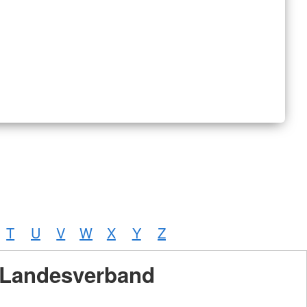
T
U
V
W
X
Y
Z
Landesverband