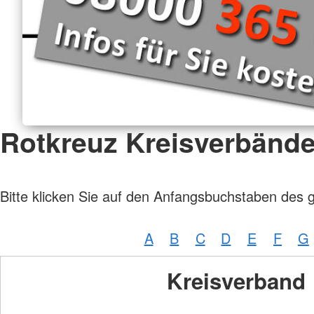
Rotkreuz Kreisverbänd
Bitte klicken Sie auf den Anfangsbuchstaben des 
A
B
C
D
E
F
G
Kreisverband