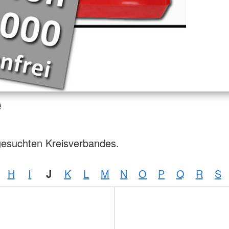
e
gesuchten Kreisverbandes.
H
I
J
K
L
M
N
O
P
Q
R
S