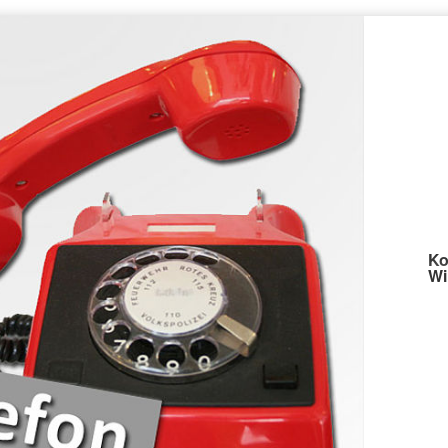
Ko
Wi