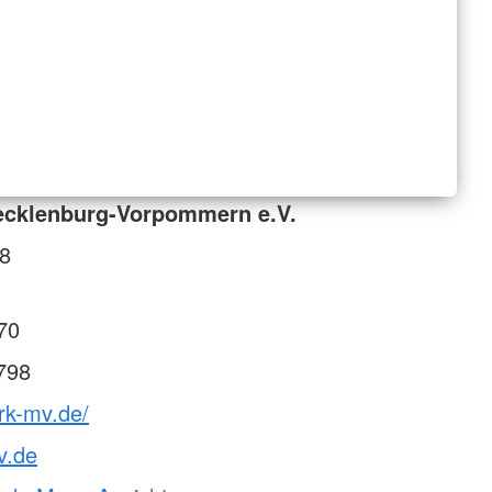
cklenburg-Vorpommern e.V.
98
70
798
rk-mv.de/
v.de