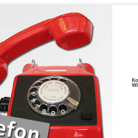
Ko
Wi