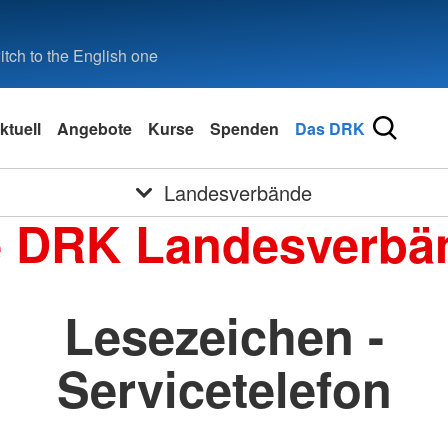
tch to the English one
ktuell
Angebote
Kurse
Spenden
Das DRK
Landesverbände
e DRK Landesverbä
Lesezeichen -
Servicetelefon