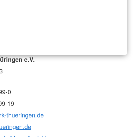
üringen e.V.
 3
99-0
99-19
rk-thueringen.de
ueringen.de