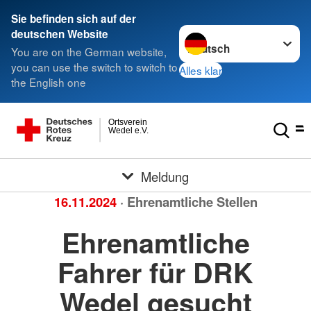
Sie befinden sich auf der
Sprache wechseln zu
deutschen Website
You are on the German website,
you can use the switch to switch to
Alles klar
the English one
Ortsverein
Wedel e.V.
Meldung
16.11.2024
· Ehrenamtliche Stellen
Ehrenamtliche
Fahrer für DRK
Wedel gesucht