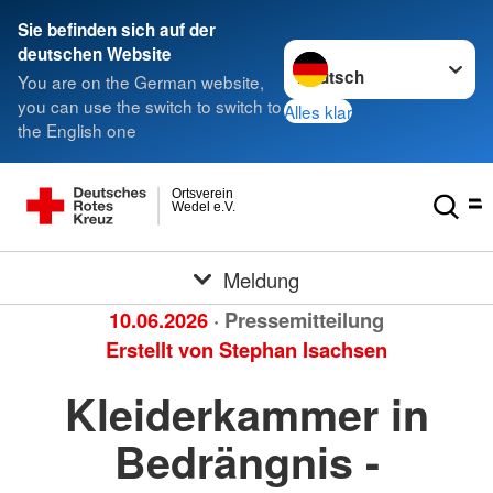
Sie befinden sich auf der
Sprache wechseln zu
deutschen Website
You are on the German website,
you can use the switch to switch to
Alles klar
the English one
Ortsverein
Wedel e.V.
Meldung
10.06.2026
· Pressemitteilung
Erstellt von
Stephan Isachsen
Kleiderkammer in
Bedrängnis -