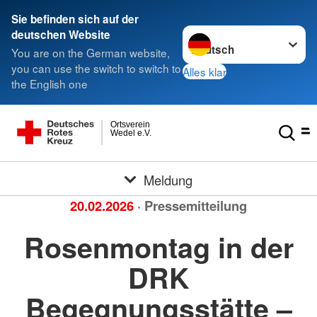
Sie befinden sich auf der
Sprache wechseln zu
deutschen Website
You are on the German website,
you can use the switch to switch to
Alles klar
the English one
Ortsverein
Wedel e.V.
Meldung
20.02.2026
· Pressemitteilung
Rosenmontag in der
DRK
Begegnungsstätte –