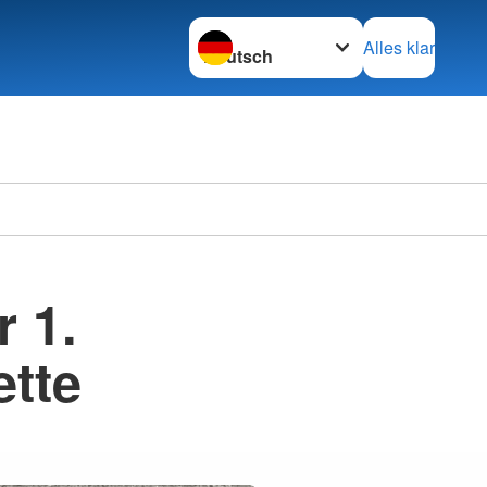
Sprache wechseln zu
Alles klar
 1.
ette