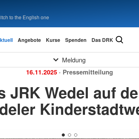
tch to the English one
ktuell
Angebote
Kurse
Spenden
Das DRK
Meldung
16.11.2025
· Pressemitteilung
s JRK Wedel auf der
eler Kinderstadtw