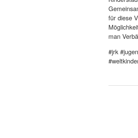
Gemeinsam
für diese 
Möglichkei
man Verbän
#jrk #juge
#weltkind