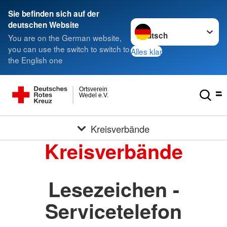
Sie befinden sich auf der
Sprache wechseln zu
deutschen Website
You are on the German website,
you can use the switch to switch to
Alles klar
the English one
Ortsverein
Wedel e.V.
Kreisverbände
Kreisverbände
Lesezeichen -
Servicetelefon