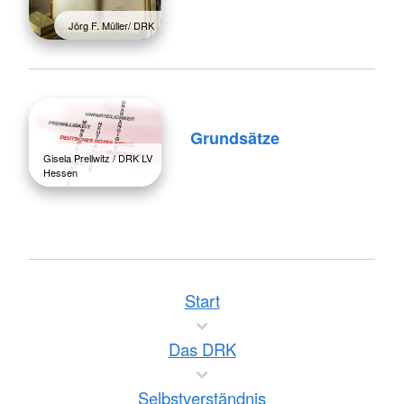
Jörg F. Müller/ DRK
Grundsätze
Gisela Prellwitz / DRK LV
Hessen
Start
Das DRK
Selbstverständnis