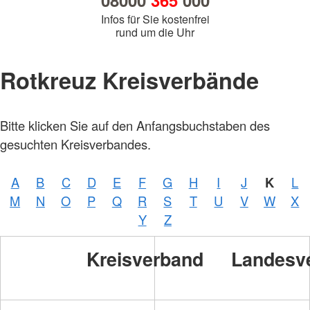
08000
365
000
Infos für Sie kostenfrei
rund um die Uhr
Rotkreuz Kreisverbände
Bitte klicken Sie auf den Anfangsbuchstaben des
gesuchten Kreisverbandes.
A
B
C
D
E
F
G
H
I
J
K
L
M
N
O
P
Q
R
S
T
U
V
W
X
Y
Z
Foto:
A.
Kreisverband
Landesv
Zelck
/
DRKS