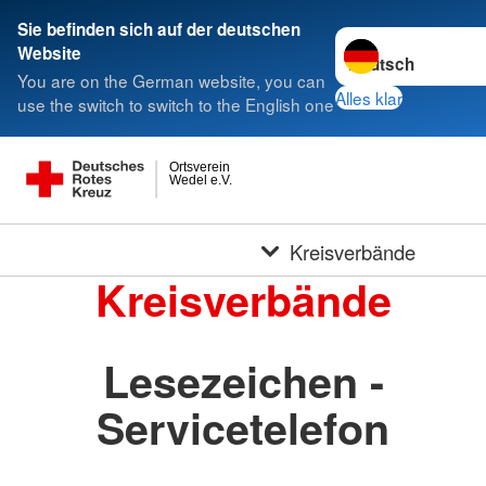
Sie befinden sich auf der deutschen
Sprache wechseln 
Website
You are on the German website, you can
Alles klar
use the switch to switch to the English one
Ortsverein
Wedel e.V.
Kreisverbände
Kreisverbände
Lesezeichen -
Servicetelefon