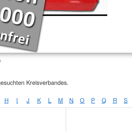
e
gesuchten Kreisverbandes.
H
I
J
K
L
M
N
O
P
Q
R
S