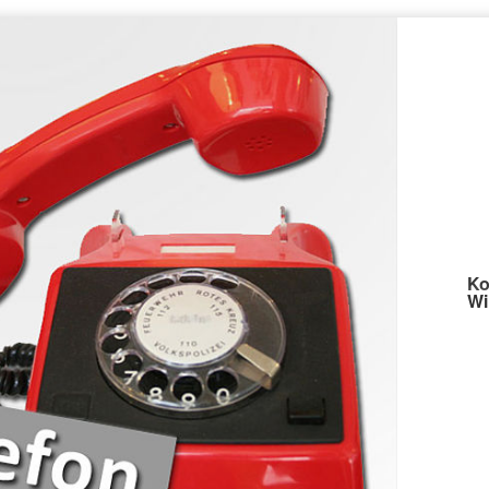
Ko
Wi