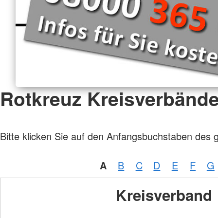
Rotkreuz Kreisverbänd
Bitte klicken Sie auf den Anfangsbuchstaben des 
A
B
C
D
E
F
G
Kreisverband