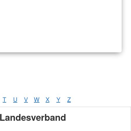
T
U
V
W
X
Y
Z
Landesverband